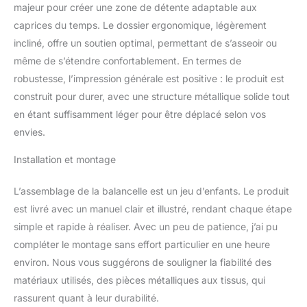
rembourrage souple de 8
majeur pour créer une zone de détente adaptable aux
cm d'épaisseur SOLIDE &
caprices du temps. Le dossier ergonomique, légèrement
RÉSISTANT : Structure
incliné, offre un soutien optimal, permettant de s’asseoir ou
fabriquée en métal époxy
même de s’étendre confortablement. En termes de
anticorrosion et coussin
en polyester pour vous
robustesse, l’impression générale est positive : le produit est
offrir un maximum de
construit pour durer, avec une structure métallique solide tout
confort même en été.
en étant suffisamment léger pour être déplacé selon vos
Cette balancelle 3 places
envies.
peut supporter jusqu'à
240 kg FACILITÉ DE
Installation et montage
MONTAGE : Montage
rapide et facile à l'aide du
L’assemblage de la balancelle est un jeu d’enfants. Le produit
manuel d'assemblage
illustré fourni.
est livré avec un manuel clair et illustré, rendant chaque étape
Dimensions totales : 197L
simple et rapide à réaliser. Avec un peu de patience, j’ai pu
x 120l x 180H cm,
compléter le montage sans effort particulier en une heure
dimensions lit hamac :
environ. Nous vous suggérons de souligner la fiabilité des
160L x 110l cm. Charge
maximale : 240 kg.
matériaux utilisés, des pièces métalliques aux tissus, qui
Assemblage requis
rassurent quant à leur durabilité.