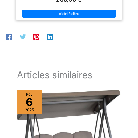
réglable : idéal pour s'adapter à la hauteur du soleil suivant les
heures de la journée Structure robuste en métal époxy
anticorrosion et matelas d'assise et de dossier rembourrage
épaisseur 7 cm : sécurité d'utilisation optimale et confort
inégalable Balancelle de balcon avec grande capacité de
charge, charge max. recommandée de 240 Kg
Articles similaires
Fév
6
2025