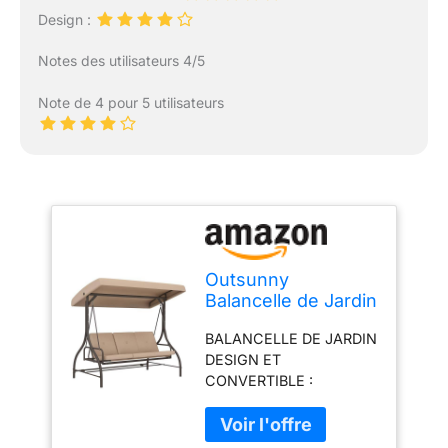
Design :
Notes des utilisateurs 4/5
Note de 4 pour 5 utilisateurs
Outsunny
Balancelle de Jardin
Convertible 3
BALANCELLE DE JARDIN
Places Grand
DESIGN ET
Confort avec
CONVERTIBLE :
Coussins Toit
Balancelle lit de jardin
réglable dim. 197L x
style contemporain
120l x 180H cm
mêlant simplicité et
métal Polyester