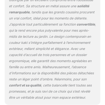
d'assise et de dossier
et confort. Sa structure en métal assure une
solidité
confortable grâce à son
remarquable
, tandis que les grands coussins procurent
rembourrage souple de 8
cm d'épaisseur SOLIDE &
un vrai confort, idéal pour les moments de détente.
RÉSISTANT : Structure
J’apprécie tout particulièrement sa fonction
convertible
,
fabriquée en métal époxy
qui la rend encore plus polyvalente pour mes après-
anticorrosion et coussin
midis de lecture au jardin. Le design contemporain en
en polyester pour vous
offrir un maximum de
couleur kaki s’intègre parfaitement à l’environnement
confort même en été.
extérieur, mêlant simplicité et élégance. Avec une
Cette balancelle 3 places
capacité d’accueil de trois personnes et un dossier
peut supporter jusqu'à
ergonomique, elle garantit des moments agréables en
240 kg FACILITÉ DE
MONTAGE : Montage
famille ou entre amis. Malheureusement, l’absence
rapide et facile à l'aide du
d’informations sur la disponibilité des pièces détachées
manuel d'assemblage
reste un léger point d’ombre. Néanmoins, pour son
illustré fourni.
confort et sa qualité
, cette balancelle tient toutes ses
Dimensions totales : 197L
x 120l x 180H cm,
promesses, et je suis ravi de ce choix qui s’est révélé
dimensions lit hamac :
être un véritable atout pour mon espace extérieur.
160L x 110l cm. Charge