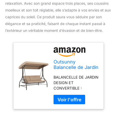
relaxation. Avec son grand espace trois places, ses coussins
moelleux et son toit réglable, elle s’adapte à vos envies et aux
caprices du soleil. Ce produit saura vous séduire par son
élégance et sa praticité, faisant de chaque instant passé à
l’extérieur un véritable moment d’évasion et de bien-être.
Outsunny
Balancelle de Jardin
Convertible 3
BALANCELLE DE JARDIN
Places Grand
DESIGN ET
Confort avec
CONVERTIBLE :
Coussins Toit
Balancelle lit de jardin
réglable dim. 197L x
style contemporain
120l x 180H cm
mêlant simplicité et
métal Polyester
élégance pour une
Kaki
parfaite intégration dans