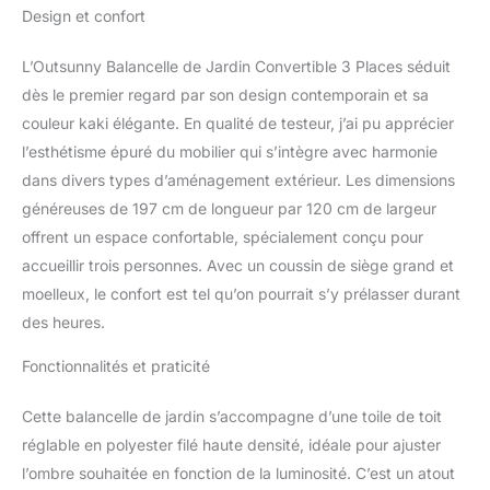
Design et confort
votre jardin ou sur votre
terrasse. Elle se
transforme facilement en
L’Outsunny Balancelle de Jardin Convertible 3 Places séduit
un lit hamac AUVENT
dès le premier regard par son design contemporain et sa
INCLINAISON RÉGLABLE
couleur kaki élégante. En qualité de testeur, j’ai pu apprécier
: Toit d'inclinaison
l’esthétisme épuré du mobilier qui s’intègre avec harmonie
réglable avec toile en
polyester afin de vous
dans divers types d’aménagement extérieur. Les dimensions
adapter aux différentes
généreuses de 197 cm de longueur par 120 cm de largeur
hauteurs du soleil
offrent un espace confortable, spécialement conçu pour
suivant l'heure de la
accueillir trois personnes. Avec un coussin de siège grand et
journée pour une
protection optimale
moelleux, le confort est tel qu’on pourrait s’y prélasser durant
contre les rayons UV
des heures.
GRAND CONFORT :
Balancelle 3 personnes
Fonctionnalités et praticité
avec dossier
ergonomique légèrement
Cette balancelle de jardin s’accompagne d’une toile de toit
incliné, grand coussin
réglable en polyester filé haute densité, idéale pour ajuster
d'assise et de dossier
l’ombre souhaitée en fonction de la luminosité. C’est un atout
confortable grâce à son