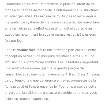
stabilité fiable même
L’armature en
aluminium
constitue le principal atout de ce
sous de forts vents La
modèle en termes de longévité. Contrairement aux structures
toile en fibre de
en acier galvanisé, l’aluminium ne rouille pas et reste léger à
polyester dense (180
g/m²) avec indice UPF
manipuler. Le système de manivelle intégré facilite l’ouverture
50+ protège contre la
et la fermeture sans effort excessif, un détail apprécié au
pluie légère et bloque
quotidien, notamment lorsque le parasol est utilisé plusieurs
efficacement les UV.
fois par jour.
Même après une
longue exposition au
La toile
double face
mérite une attention particulière : cette
soleil, ses couleurs
restent vives et
conception permet une meilleure résistance aux UV et une
résistent bien à la
diffusion plus uniforme de l’ombre. Les utilisateurs rapportent
décoloration
une satisfaction élevée quant à la qualité perçue de
L'ensemble comprend
l’ensemble, avec une note moyenne de
4,9 sur 5
sur Amazon,
un parasol balcon, une
base, un éclairage
ce qui témoigne d’une cohérence entre les promesses de la
extérieur intégré et
fiche produit et l’expérience réelle. Pour un parasol de cette
deux sacs à ballast
envergure, la solidité de la structure semble au rendez-vous
(sable non inclus).
selon les retours disponibles.
Chaque sac rempli de
sable atteint un poids