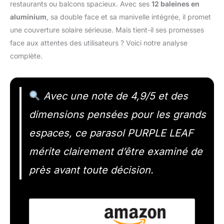
restaurants ou balcons spacieux. Avec ses
12 baleines en
aluminium
, sa double face et sa manivelle intégrée, il promet
une couverture solaire sérieuse. Mais tient-il ses promesses
face aux attentes des utilisateurs ? Voici notre analyse
complète.
Avec une note de 4,9/5 et des
dimensions pensées pour les grands
espaces, ce parasol PURPLE LEAF
mérite clairement d’être examiné de
près avant toute décision.