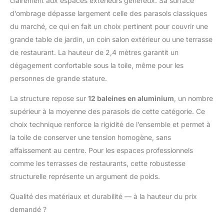
clairement aux espaces extérieurs généreux. Sa surface
acier au carbone avec
d’ombrage dépasse largement celle des parasols classiques
revêtement antirouille,
du marché, ce qui en fait un choix pertinent pour couvrir une
robuste et à bonne
résistance au vent.
grande table de jardin, un coin salon extérieur ou une terrasse
L'ensemble inclut une
de restaurant. La hauteur de 2,4 mètres garantit un
guirlande solaire de
dégagement confortable sous la toile, même pour les
14,6 m, alimentée par
personnes de grande stature.
énergie solaire, idéale
pour être accrochée
La structure repose sur
12 baleines en aluminium
, un nombre
aux crochets intégrés
supérieur à la moyenne des parasols de cette catégorie. Ce
aux extrémités des
baleines et créer une
choix technique renforce la rigidité de l’ensemble et permet à
atmosphère douce Le
la toile de conserver une tension homogène, sans
système de manivelle
affaissement au centre. Pour les espaces professionnels
pratique permet
comme les terrasses de restaurants, cette robustesse
d'ouvrir et de fermer
facilement le parasol
structurelle représente un argument de poids.
table; sa conception de
verrou de sécurité fixe
Qualité des matériaux et durabilité — à la hauteur du prix
solidement la toile,
demandé ?
garantissant une