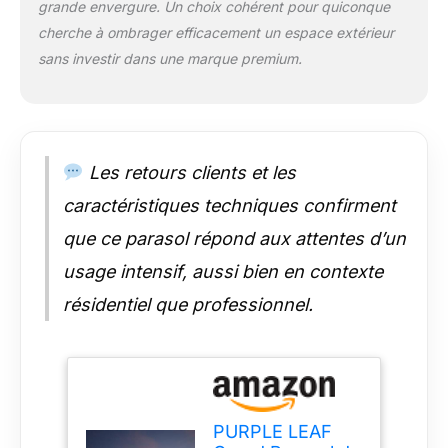
grande envergure. Un choix cohérent pour quiconque
garantissant une
cherche à ombrager efficacement un espace extérieur
stabilité fiable même
sous de forts vents
sans investir dans une marque premium.
La toile en fibre de
polyester dense (180
g/m²) avec indice
UPF 50+ protège
contre la pluie légère
Les retours clients et les
et bloque
caractéristiques techniques confirment
efficacement les UV.
Même après une
que ce parasol répond aux attentes d’un
longue exposition au
soleil, ses couleurs
usage intensif, aussi bien en contexte
restent vives et
résidentiel que professionnel.
résistent bien à la
décoloration
L'ensemble
comprend un parasol
balcon, une base, un
éclairage extérieur
PURPLE LEAF
intégré et deux sacs