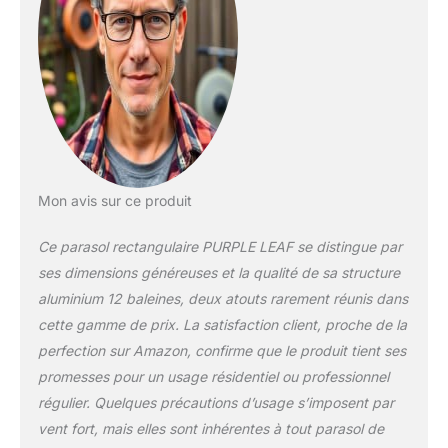
en acier au carbone
avec revêtement
antirouille, robuste et
à bonne résistance
au vent. L'ensemble
inclut une guirlande
solaire de 14,6 m,
alimentée par énergie
solaire, idéale pour
être accrochée aux
Mon avis sur ce produit
crochets intégrés aux
extrémités des
Ce parasol rectangulaire PURPLE LEAF se distingue par
baleines et créer une
ses dimensions généreuses et la qualité de sa structure
atmosphère douce
Le système de
aluminium 12 baleines, deux atouts rarement réunis dans
manivelle pratique
cette gamme de prix. La satisfaction client, proche de la
permet d'ouvrir et de
perfection sur Amazon, confirme que le produit tient ses
fermer facilement le
promesses pour un usage résidentiel ou professionnel
parasol table; sa
conception de verrou
régulier. Quelques précautions d’usage s’imposent par
de sécurité fixe
vent fort, mais elles sont inhérentes à tout parasol de
solidement la toile,