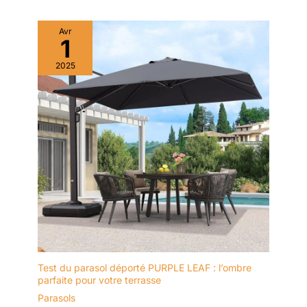
Avr
1
2025
Test du parasol déporté PURPLE LEAF : l’ombre
parfaite pour votre terrasse
Parasols