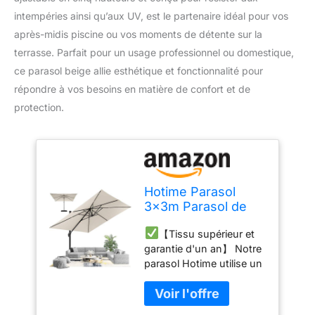
intempéries ainsi qu’aux UV, est le partenaire idéal pour vos
après-midis piscine ou vos moments de détente sur la
terrasse. Parfait pour un usage professionnel ou domestique,
ce parasol beige allie esthétique et fonctionnalité pour
répondre à vos besoins en matière de confort et de
protection.
Hotime Parasol
3x3m Parasol de
Patio Déporté
【Tissu supérieur et
Extérieur en
garantie d'un an】 Notre
Aluminium, Réglable
parasol Hotime utilise un
en 5 Hauteurs,
polyester 240g haute
Imperméable et
densité, surpassant les
Anti-UV, Parfait
concurrents. Résistant à
pour Piscine,