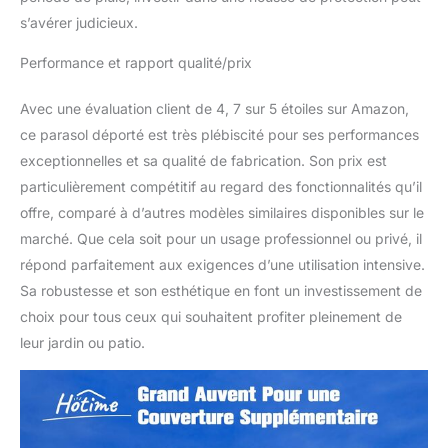
parapluie cantilever
s’avérer judicieux.
déporté est doté d'une
conception intuitive qui
Performance et rapport qualité/prix
facilite l'installation.
Parfait pour tout espace
Avec une évaluation client de 4, 7 sur 5 étoiles sur Amazon,
extérieur, son
ce parasol déporté est très plébiscité pour ses performances
assemblage convivial
exceptionnelles et sa qualité de fabrication. Son prix est
vous permet de passer
plus de temps à vous
particulièrement compétitif au regard des fonctionnalités qu’il
détendre et moins de
offre, comparé à d’autres modèles similaires disponibles sur le
temps à l'installation.
marché. Que cela soit pour un usage professionnel ou privé, il
Regardez notre vidéo et
répond parfaitement aux exigences d’une utilisation intensive.
notre manuel
Sa robustesse et son esthétique en font un investissement de
d'installation pour
apprendre à installer
choix pour tous ceux qui souhaitent profiter pleinement de
rapidement ce parapluie.
leur jardin ou patio.
【Conseils
d'utilisation】Base en
croix incluse,
contrepoids non fournis.
Pour plus de stabilité,