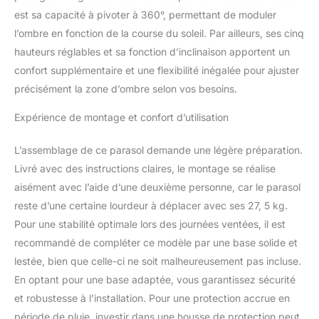
protection optimale
est sa capacité à pivoter à 360°, permettant de moduler
contre le soleil. Parfait
pour améliorer votre
l’ombre en fonction de la course du soleil. Par ailleurs, ses cinq
espace extérieur avec
hauteurs réglables et sa fonction d’inclinaison apportent un
commodité et style.
confort supplémentaire et une flexibilité inégalée pour ajuster
【Scénarios
précisément la zone d’ombre selon vos besoins.
polyvalents】Idéal pour
la piscine, le jardin ou la
Expérience de montage et confort d’utilisation
plage, ce parasol offre
une couverture
L’assemblage de ce parasol demande une légère préparation.
exceptionnelle. Durable
et élégant, il convient aux
Livré avec des instructions claires, le montage se réalise
espaces résidentiels et
aisément avec l’aide d’une deuxième personne, car le parasol
commerciaux. Protection
reste d’une certaine lourdeur à déplacer avec ses 27, 5 kg.
solaire fiable et touche
Pour une stabilité optimale lors des journées ventées, il est
de sophistication
garanties. Transformez
recommandé de compléter ce modèle par une base solide et
votre extérieur avec cet
lestée, bien que celle-ci ne soit malheureusement pas incluse.
accessoire
En optant pour une base adaptée, vous garantissez sécurité
indispensable.
【Une
et robustesse à l’installation. Pour une protection accrue en
installation sans
période de pluie, investir dans une housse de protection peut
problème】Notre