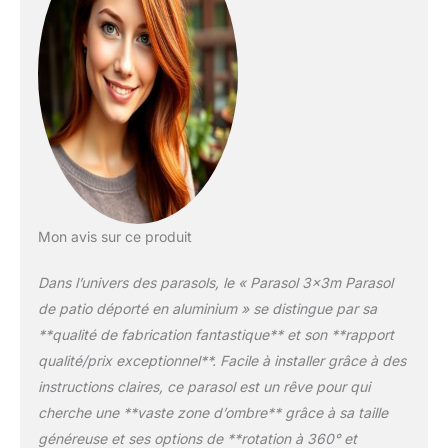
【Contrôle de
l'ombrage sans effort】
Le système de manivelle
souple de notre parapluie
cantilever vous permet
de lever et d'abaisser
facilement la toile, tandis
que la conception
innovante de la poignée
garantit une inclinaison
sans faille. Profitez d'une
polyvalence totale grâce
Mon avis sur ce produit
à la pédale, qui offre une
rotation complète à 360
Dans l’univers des parasols, le « Parasol 3x3m Parasol
degrés pour une
de patio déporté en aluminium » se distingue par sa
protection optimale
**qualité de fabrication fantastique** et son **rapport
contre le soleil. Parfait
qualité/prix exceptionnel**. Facile à installer grâce à des
pour améliorer votre
espace extérieur avec
instructions claires, ce parasol est un rêve pour qui
commodité et style.
cherche une **vaste zone d’ombre** grâce à sa taille
【Scénarios
généreuse et ses options de **rotation à 360° et
polyvalents】Idéal pour