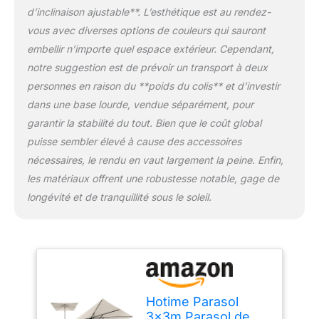
d’inclinaison ajustable**. L’esthétique est au rendez-
la piscine, le jardin ou la
plage, ce parasol offre
vous avec diverses options de couleurs qui sauront
une couverture
embellir n’importe quel espace extérieur. Cependant,
exceptionnelle. Durable
notre suggestion est de prévoir un transport à deux
et élégant, il convient aux
personnes en raison du **poids du colis** et d’investir
espaces résidentiels et
commerciaux. Protection
dans une base lourde, vendue séparément, pour
solaire fiable et touche
garantir la stabilité du tout. Bien que le coût global
de sophistication
puisse sembler élevé à cause des accessoires
garanties. Transformez
nécessaires, le rendu en vaut largement la peine. Enfin,
votre extérieur avec cet
accessoire
les matériaux offrent une robustesse notable, gage de
indispensable.
【Une
longévité et de tranquillité sous le soleil.
installation sans
problème】Notre
parapluie cantilever
déporté est doté d'une
conception intuitive qui
facilite l'installation.
Parfait pour tout espace
Hotime Parasol
extérieur, son
3x3m Parasol de