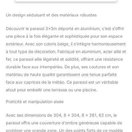
la décoloration, l'eau et
Terrasse, Usage
les UV, il offre une
Professionnel,
Un design séduisant et des matériaux robustes
protection durable.
Beige
Questions ? Contactez-
nous. Découvrez notre
Découvrir le parasol 3x3m déporté en aluminium, c’est s’offrir
qualité exceptionnelle !
une pièce à la fois élégante et sophistiquée pour son espace
【Contrôle de
extérieur. Avec son coloris beige, il s’intègre harmonieusement
l'ombrage sans effort】
à tout type de décoration. Fabriqué en aluminium, acier allié et
Le système de manivelle
souple de notre parapluie
fer, ce parasol allie légèreté et solidité, offrant une résistance
cantilever vous permet
durable face aux intempéries. De plus, ses coutures et son
de lever et d'abaisser
matériau de haute qualité garantissent une tenue parfaite
facilement la toile, tandis
face aux caprices de la météo. Ce parasol est un véritable
que la conception
innovante de la poignée
atout pour embellir une terrasse ou une piscine.
garantit une inclinaison
Praticité et manipulation aisée
sans faille. Profitez d'une
polyvalence totale grâce
à la pédale, qui offre une
Avec ses dimensions de 304, 8 x 304, 8 x 261, 62 cm, le
rotation complète à 360
parasol offre une couverture d’ombre généreuse capable de
degrés pour une
protéger une grande zone. Un des points forts de ce modèle