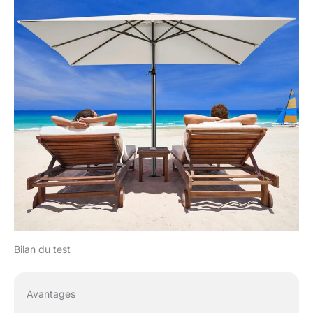
ajoutez des pavés ou
explorez nos bases
compatibles. Fermez le
parasol par vent fort ou
pluie intense pour éviter
tout dommage et
prolonger sa durée de
vie.
Bilan du test
Avantages