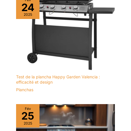
24
2025
Test de la plancha Happy Garden Valencia :
efficacité et design
Planchas
Fév
25
2025