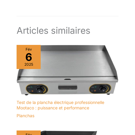
stabilité sur la table, sans aucun risque de chute
Articles similaires
Fév
6
2025
Test de la plancha électrique professionnelle
Mootaco : puissance et performance
Planchas
Fév