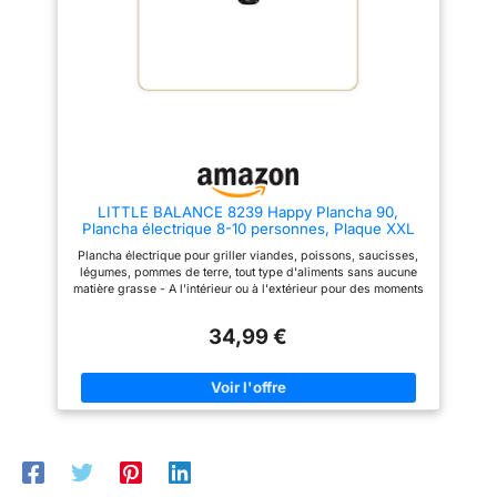
permettent de
Teppanyaki, bac récupérateur
recueillir efficacement
de graisses, longueur du câble:
86-88cm, puissance: 2000 W,
les résidus de graisse
Dimensions: 62, 3x26, 5x11 cm,
à tout moment, ce
Poids: 2 kg, Matériau):
qui est à la fois
métal/plastique, Couleur: noir,
ABP602
bénéfique pour la
santé et facilite le
nettoyage.
LITTLE BALANCE 8239 Happy Plancha 90,
Plancha électrique 8-10 personnes, Plaque XXL
anti-adhésive, Tout aliment, 2000W, Noir/I
Plancha électrique pour griller viandes, poissons, saucisses,
légumes, pommes de terre, tout type d'aliments sans aucune
matière grasse - A l'intérieur ou à l'extérieur pour des moments
conviviaux entre amis ou en famille Très grande plaque de
cuisson XXL 90 x 23 cm : Idéal pour 8 à 10 personnes -
34,99 €
Revêtement en fonte d'aluminium anti-adhésif, qui n'attache
pas Récupération des graisses grâce à son bac à jus,
amovible - Compatible lave-vaisselle Thermostat réglable
thermostatique : 5 positions jusqu'à 240 ° C : réglez et adaptez
la température de cuisson de votre Happy Plancha en fonction
de vos plats et de vos goûts Temps de chauffe de l'appareil
rapide (moins de 5 min) - Puissance 2000 W - Position Arrêt -
Voyant lumineux de contrôle 2 poignées isolantes pour
déplacer facilement et en toute sécurité votre Happy Plancha,
sans brûlures - 4 pieds anti-dérapants pour une parfaite