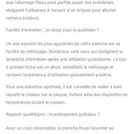
que l’allumage Piezo peut parfois poser des problèmes,
indépendamment pour
un démarrage rapide et
obligeant l’utilisateur à recourir à un briquet pour allumer
sans effort. Portabilité:
certains brûleurs.
Dimensions compacte
de 67,5 X 48,0 x 22,5
Facilité d’entretien : un atout pour le quotidien ?
cm (L x P x H), il peut
être facilement
Un des aspects les plus appréciés de cette plancha est sa
transportée à l'extérieur
facilité de nettoyage. Nombreux sont ceux qui soulignent la
pour des soirées
simplicité d’entretien après une utilisation quotidienne. Le bac
barbecue de 3 à 4
personnes. Cuisson
à graisse inclus est un atout, simplifiant le nettoyage et
Saine: Les orifices
rendant l’expérience d’utilisation globalement positive.
d'évacuation situés sur
le dessus de la plaque
Pour une utilisation optimale, il est conseillé de veiller à bien
de cuisson amovible,
répartir la chaleur sur la plaque, évitant ainsi des disparités de
associés au bac à
température durant la cuisson.
graisse amovible,
permettent de recueillir
Rapport qualité/prix : investissement judicieux ?
efficacement les
résidus de graisse à
Avec un coût raisonnable, la plancha Royal Gourmet se
tout moment, ce qui