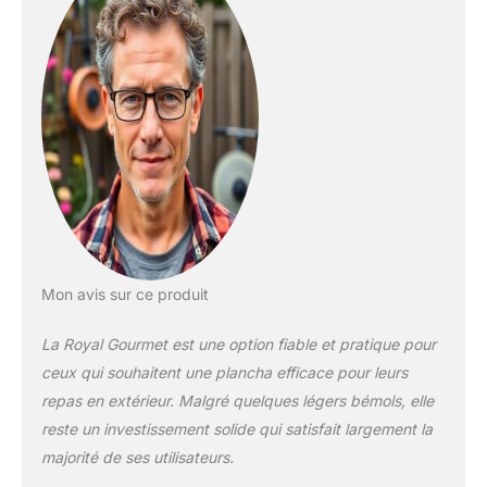
2,5 kW chacun, pour
une puissance totale
de 7,5 kW, offrant
d'excellentes
performances de
cuisson. Faciles à
Manipuler: Avec
système d'allumage
piézoélectrique,
chaque brûleur peut
être allumé
indépendamment
pour un démarrage
Mon avis sur ce produit
rapide et sans effort.
Portabilité:
La Royal Gourmet est une option fiable et pratique pour
Dimensions
ceux qui souhaitent une plancha efficace pour leurs
compacte de 67,5 X
repas en extérieur. Malgré quelques légers bémols, elle
48,0 x 22,5 cm (L x P
x H), il peut être
reste un investissement solide qui satisfait largement la
facilement
majorité de ses utilisateurs.
transportée à