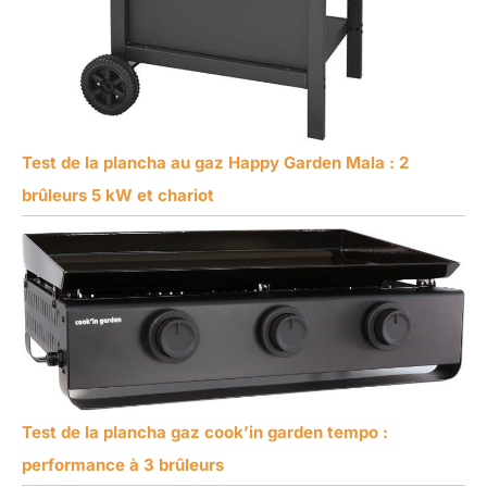
Test de la plancha au gaz Happy Garden Mala : 2
brûleurs 5 kW et chariot
Test de la plancha gaz cook’in garden tempo :
performance à 3 brûleurs