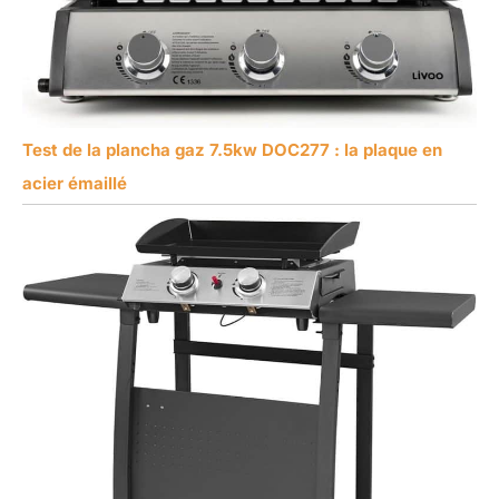
Test de la plancha gaz 7.5kw DOC277 : la plaque en
acier émaillé