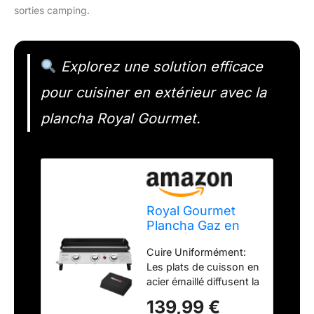
sorties camping.
Explorez une solution efficace
pour cuisiner en extérieur avec la
plancha Royal Gourmet.
Royal Gourmet
Plancha Gaz en
Acier Émaillé, 3
Cuire Uniformément:
Brûleurs
Les plats de cuisson en
Puissance 7.5kW,
acier émaillé diffusent la
Surface Cuisson
chaleur de manière
63,5 x 36,5 cm,
139,99 €
plus homogène et sont
Portable pour le