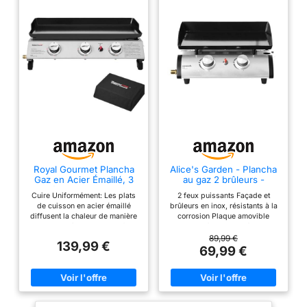
15 minutes ! Plaque en
Inox alimentaire de 6mm
Rebord anti-projection
Un bac à graisse simple
et efficace
Royal Gourmet Plancha
Alice's Garden - Plancha
Gaz en Acier Émaillé, 3
au gaz 2 brûleurs -
Brûleurs Puissance
Porthos - 5 KW.
Cuire Uniformément: Les plats
2 feux puissants Façade et
7.5kW, Surface Cuisson
Barbecue. Cuisine
de cuisson en acier émaillé
brûleurs en inox, résistants à la
63,5 x 36,5 cm, Portable
extérieure. Plaque
diffusent la chaleur de manière
corrosion Plaque amovible
pour le Camping et l'
émaillée. INOX
plus homogène et sont parfaits
Flamme également répartie
Extérieur
pour cuisiner de la viande, des
Grande surface de cuisson
89,99 €
139,99 €
fruits de mer ou des légumes,
69,99 €
ouvrant ainsi de nouvelles
perspectives culinaires.
Brûleurs puissants : 3 brûleurs
indépendants en acier
inoxydable, d'une puissance de