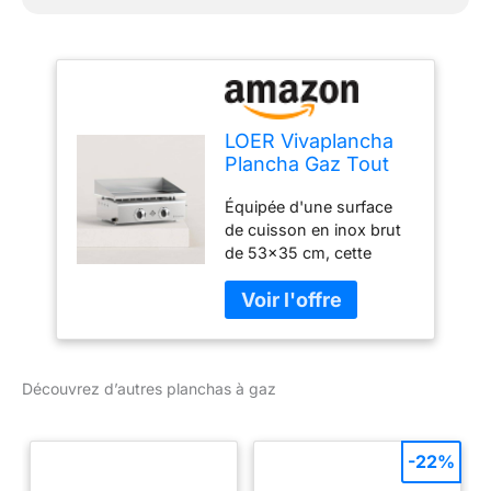
LOER Vivaplancha
Plancha Gaz Tout
INOX 2 Feux 5 KW -
Équipée d'une surface
Anti-adhésive et
de cuisson en inox brut
Nettoyage Facile
de 53x35 cm, cette
modèle Flamenco
plancha est desservie
par 2 brûleurs d'une
puissance de 5 kW Cette
combinaison de taille et
de puissance vous
Découvrez d’autres planchas à gaz
permet de cuisiner
aisément jusqu'à 8
personnes, offrant des
températures proches de
-22%
300 degrés en moins de