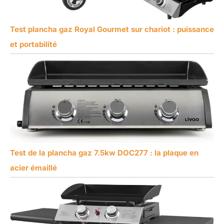
Test plancha gaz Royal Gourmet sur chariot : puissance
et portabilité
Test de la plancha gaz 7.5kw DOC277 : la plaque en
acier émaillé