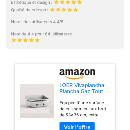
Esthétique et design :
Qualité de cuisson :
Notes des utilisateurs 4.4/5
Note de 4.4 pour 64 utilisateurs
LOER Vivaplancha
Plancha Gaz Tout
INOX 2 Feux 5 KW -
Équipée d'une surface
Anti-adhésive et
de cuisson en inox brut
Nettoyage Facile
de 53x35 cm, cette
modèle Flamenco
plancha est desservie
par 2 brûleurs d'une