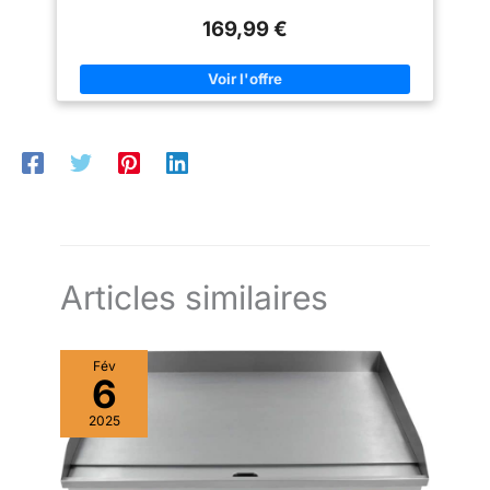
permet de préparer de grandes quantités d'aliments en une
169,99 €
seule fois. Contrôle Précis : Chaque brûleur est équipé d'un
bouton de commande individuel pour un réglage facile de la
température selon vos besoins. Construction Robuste :
Fabriquée avec des matériaux de haute qualité, cette plancha
est conçue pour résister aux rigueurs d'une utilisation
intensive. Polyvalente : Idéale pour la cuisson de viandes,
poissons, légumes et bien plus encore, elle s'adapte à tous
vos plats préférés.
Articles similaires
Fév
6
2025