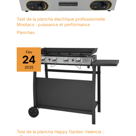
Test de la plancha électrique professionnelle
Mootaco : puissance et performance
Planchas
Fév
24
2025
Test de la plancha Happy Garden Valencia :