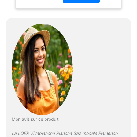
puissance de 5 kW Cette
combinaison de taille et
de puissance vous
permet de cuisiner
aisément jusqu'à 8
personnes, offrant des
températures proches de
300 degrés en moins de
15 minutes ! Plaque en
Inox alimentaire de 6mm
Rebord anti-projection
Un bac à graisse simple
et efficace
Mon avis sur ce produit
La LOER Vivaplancha Plancha Gaz modèle Flamenco