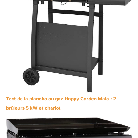
Test de la plancha au gaz Happy Garden Mala : 2
brûleurs 5 kW et chariot