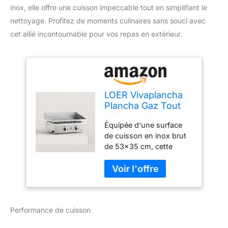
inox, elle offre une cuisson impeccable tout en simplifiant le
nettoyage. Profitez de moments culinaires sans souci avec
cet allié incontournable pour vos repas en extérieur.
LOER Vivaplancha
Plancha Gaz Tout
INOX 2 Feux 5 KW -
Équipée d'une surface
Anti-adhésive et
de cuisson en inox brut
Nettoyage Facile
de 53x35 cm, cette
modèle Flamenco
plancha est desservie
par 2 brûleurs d'une
puissance de 5 kW Cette
combinaison de taille et
de puissance vous
Performance de cuisson
permet de cuisiner
aisément jusqu'à 8