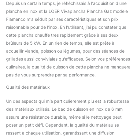
personnes, offrant des
Depuis un certain temps, je réfléchissais à l’acquisition d’une
températures proches de
plancha en inox et la LOER Vivaplancha Plancha Gaz modèle
300 degrés en moins de
Flamenco m’a séduit par ses caractéristiques et son prix
15 minutes ! Plaque en
raisonnable pour de l’inox. En l’utilisant, j’ai pu constater que
Inox alimentaire de 6mm
Rebord anti-projection
cette plancha chauffe très rapidement grâce à ses deux
Un bac à graisse simple
brûleurs de 5 kW. En un rien de temps, elle est prête à
et efficace
accueillir viande, poisson ou légumes, pour des séances de
grillades aussi conviviales qu’efficaces. Selon vos préférences
culinaires, la qualité de cuisson de cette plancha ne manquera
pas de vous surprendre par sa performance.
Qualité des matériaux
Un des aspects qui m’a particulièrement plu est la robustesse
des matériaux utilisés. Le bac de cuisson en inox de 6 mm
assure une résistance durable, même si le nettoyage peut
poser un petit défi. Cependant, la qualité du matériau se
ressent à chaque utilisation, garantissant une diffusion