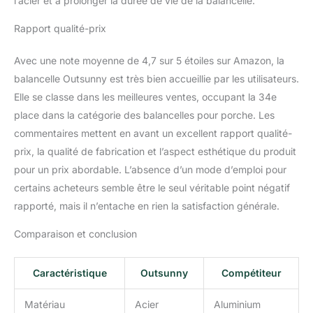
l’acier et à prolonger la durée de vie de la balancelle.
antidérapants protègent
votre sol des rayures
Rapport qualité-prix
tout en assurant une
parfaite stabilité
Avec une note moyenne de 4,7 sur 5 étoiles sur Amazon, la
INFORMATIONS SUR LA
balancelle Outsunny est très bien accueillie par les utilisateurs.
BALANCELLE DE JARDIN
Elle se classe dans les meilleures ventes, occupant la 34e
: Dimensions totales :
place dans la catégorie des balancelles pour porche. Les
172L x 110l x 155H cm ; -
Dimensions de l'assise :
commentaires mettent en avant un excellent rapport qualité-
132l x 44P x 46H cm ; -
prix, la qualité de fabrication et l’aspect esthétique du produit
Charge max.
pour un prix abordable. L’absence d’un mode d’emploi pour
recommandée : 200 kg ;
certains acheteurs semble être le seul véritable point négatif
- Montage nécessaire
rapporté, mais il n’entache en rien la satisfaction générale.
Comparaison et conclusion
Caractéristique
Outsunny
Compétiteur
Matériau
Acier
Aluminium