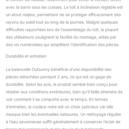
L'auvent indispensable
avec la barre sous les cuisses. Le toit à inclinaison réglable est
pour votre confort
extérieur SÉCHAGE
un atout majeur, permettant de se protéger efficacement des
RAPIDE : Grâce à son
rayons du soleil tout au long de la journée. Malgré quelques
tissu en polyester aéré,
difficultés rapportées lors de l’assemblage du toit, la plupart
notre balancelle de jardin
des utilisateurs soulignent la facilité du montage, aidée par
élimine rapidement l'eau
de pluie et sèche en un
des vis numérotées qui simplifient l’identification des pièces.
instant, vous permettant
de profiter de moments
Durabilité et entretien
de détente même lors
des journées moins
La balancelle Outsunny bénéficie d’une disponibilité des
ensoleillées
pièces détachées pendant 2 ans, ce qui est un gage de
BALANCELLE DE PATIO
durabilité. Selon les avis, le produit semble bien conçu pour
EN ACIER : Construite en
résister aux conditions extérieures, bien qu’il faille attendre de
acier robuste et reposant
sur un cadre en "A"
voir comment il se comporte avec le temps. En termes
particulièrement stable,
d’entretien, la couleur noire est un choix judicieux car elle
cette balancelle de jardin
masque bien les éventuelles salissures. Un nettoyage régulier
extérieure peut
à l’eau savonneuse suffit généralement à conserver l’éclat de
facilement accueillir deux
adultes. Les patins