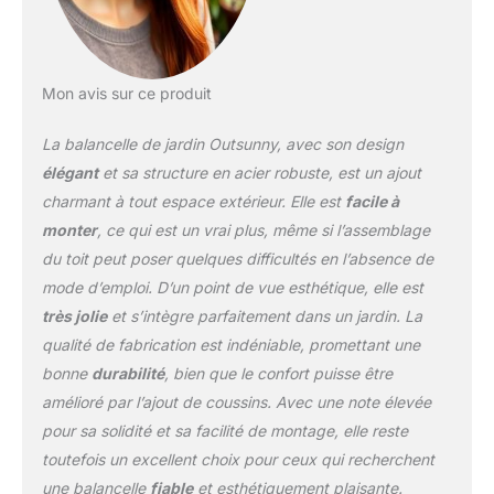
de jardin extérieure vous
protège efficacement
contre la chaleur estivale
et les rayons UV tout en
Mon avis sur ce produit
vous offrant un abri
contre la pluie fine.
La balancelle de jardin Outsunny, avec son design
Ajustez facilement l'angle
du toit pour supprimer
élégant
et sa structure en acier robuste, est un ajout
les reflets gênants, quel
charmant à tout espace extérieur. Elle est
facile à
que soit leur provenance.
monter
, ce qui est un vrai plus, même si l’assemblage
L'auvent indispensable
du toit peut poser quelques difficultés en l’absence de
pour votre confort
extérieur SÉCHAGE
mode d’emploi. D’un point de vue esthétique, elle est
RAPIDE : Grâce à son
très jolie
et s’intègre parfaitement dans un jardin. La
tissu en polyester aéré,
qualité de fabrication est indéniable, promettant une
notre balancelle de jardin
bonne
durabilité
, bien que le confort puisse être
élimine rapidement l'eau
de pluie et sèche en un
amélioré par l’ajout de coussins. Avec une note élevée
instant, vous permettant
pour sa solidité et sa facilité de montage, elle reste
de profiter de moments
toutefois un excellent choix pour ceux qui recherchent
de détente même lors
une balancelle
fiable
et esthétiquement plaisante.