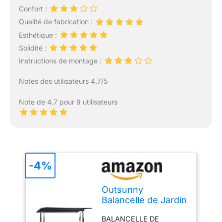
Confort :
Qualité de fabrication :
Esthétique :
Solidité :
Instructions de montage :
Notes des utilisateurs 4.7/5
Note de 4.7 pour 9 utilisateurs
-4%
Outsunny
Balancelle de Jardin
2 Places en Acier
BALANCELLE DE
172 x 110 x 155 cm