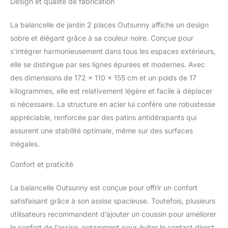
Design et qualité de fabrication
un bain de soleil,
déguster une glace sur la
La balancelle de jardin 2 places Outsunny affiche un design
terrasse ou siroter votre
sobre et élégant grâce à sa couleur noire. Conçue pour
boisson préférée, cette
balancelle est l'addition
s’intégrer harmonieusement dans tous les espaces extérieurs,
parfaite à votre patio, au
elle se distingue par ses lignes épurées et modernes. Avec
bord de la piscine, dans
des dimensions de 172 x 110 x 155 cm et un poids de 17
votre jardin ou sur le
kilogrammes, elle est relativement légère et facile à déplacer
balcon AUVENT
INCLINABLE : Notre
si nécessaire. La structure en acier lui confère une robustesse
auvent sur la balancelle
appréciable, renforcée par des patins antidérapants qui
de jardin extérieure vous
assurent une stabilité optimale, même sur des surfaces
protège efficacement
inégales.
contre la chaleur estivale
et les rayons UV tout en
Confort et praticité
vous offrant un abri
contre la pluie fine.
La balancelle Outsunny est conçue pour offrir un confort
Ajustez facilement l'angle
du toit pour supprimer
satisfaisant grâce à son assise spacieuse. Toutefois, plusieurs
les reflets gênants, quel
utilisateurs recommandent d’ajouter un coussin pour améliorer
que soit leur provenance.
le confort de l’assise, notamment pour éviter le contact direct