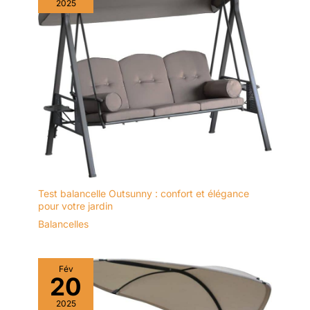
2025
aux intempéries, cette
Balancelle pour terrasse
s’adapte parfaitement à votre
jardin, balcon ou patio. Facile à
monter grâce aux instructions
détaillées et aux accessoires
inclus, elle deviendra
rapidement votre Banc de
balançoire pour terrasse
préféré。
Test balancelle Outsunny : confort et élégance
pour votre jardin
Balancelles
Fév
20
2025