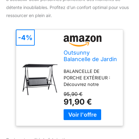
détente inoubliables. Profitez d’un confort optimal pour vous
ressourcer en plein air.
-4%
Outsunny
Balancelle de Jardin
2 Places en Acier
BALANCELLE DE
172 x 110 x 155 cm
PORCHE EXTÉRIEUR :
Noir
Découvrez notre
balancelle de jardin pour
95,90 €
deux personnes, parfaite
91,90 €
pour les jours ensoleillés
d'été. Asseyez-vous,
balancez-vous et
savourez la brise
rafraîchissante avec un
ami. Idéale pour prendre