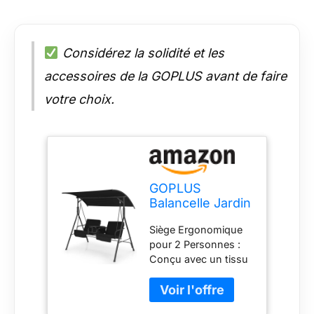
Considérez la solidité et les
accessoires de la GOPLUS avant de faire
votre choix.
GOPLUS
Balancelle Jardin
2 Places
Siège Ergonomique
181x124x161,5
pour 2 Personnes :
CM, Balancelle
Conçu avec un tissu
Canopy
de haute qualité et
Inclinable 240°
des coussins
Ajustable avec
d'assise et de dossier
Glacière, Plateau