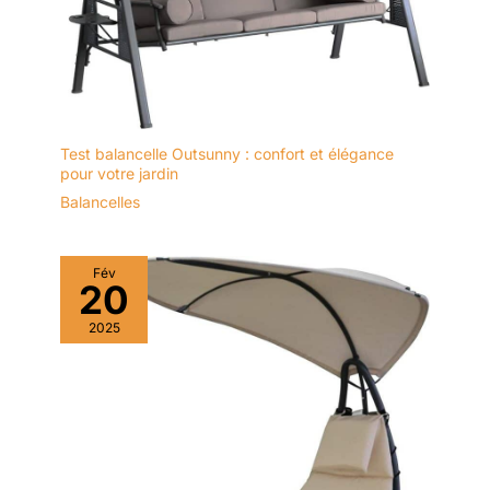
toute décoration et
créer un salon privé
et ombragé pour le
confort et la détente.
Parfait pour la
véranda, le patio, le
jardin, le balcon, la
Test balancelle Outsunny : confort et élégance
pour votre jardin
pelouse, la cour
arrière, le bord de la
Balancelles
piscine, etc.
Fév
20
2025