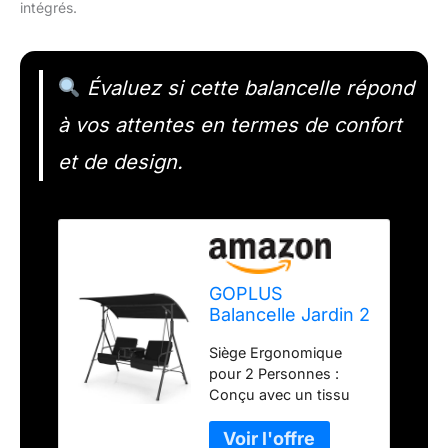
intégrés.
Évaluez si cette balancelle répond
à vos attentes en termes de confort
et de design.
GOPLUS
Balancelle Jardin 2
Places
Siège Ergonomique
181x124x161,5 CM,
pour 2 Personnes :
Balancelle Canopy
Conçu avec un tissu
Inclinable 240°
de haute qualité et des
Ajustable avec
coussins d'assise et de
Glacière, Plateau