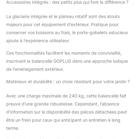
isotherme de23 L peut
Accessoires intégrés : des petits plus qui font la différence ?
garder au frais pendant
2 heures et au chaud
La glaciaire intégrée et le plateau rotatif sont des atouts
pendant 4 heures pour
majeurs pour cet équipement d’extérieur. Pratique pour
stocker des boissons
conserver vos boissons au frais, le porte-gobelets astucieux
glacées ou de la
nourriture(4 couches
ajoute à l’expérience utilisateur.
de tissu renforcé,
Ces fonctionnalités facilitent les moments de convivialité,
imperméables et
isolantes). Canopy
inscrivant la balancelle GOPLUS dans une approche ludique
Inclinable Ajustable : Le
de l’aménagement extérieur.
tissu du canopy est
fabriqué en polyester
Matériaux et durabilité : un choix résistant pour votre jardin ?
de haute qualité,
imperméable et
Avec une charge maximale de 240 kg, cette balancelle fait
durable, résistant à la
preuve d’une grande robustesse. Cependant, l’absence
décoloration même
après une utilisation
d’information sur la disponibilité des pièces détachées peut
prolongée en extérieur.
être un frein pour ceux qui anticipent un entretien à long
L'inclinaison à 240°
terme.
vous permet de régler
l'angle du canopy que