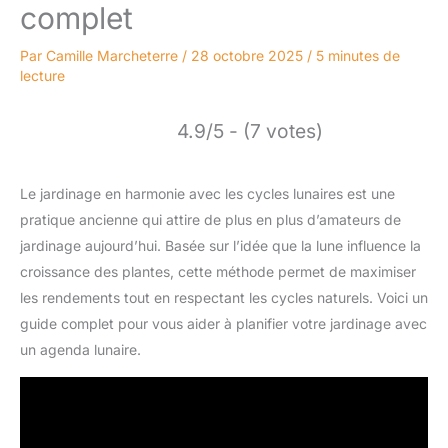
complet
Par
Camille Marcheterre
/
28 octobre 2025
/
5 minutes de
lecture
4.9/5 - (7 votes)
Le jardinage en harmonie avec les cycles lunaires est une
pratique ancienne qui attire de plus en plus d’amateurs de
jardinage aujourd’hui. Basée sur l’idée que la lune influence la
croissance des plantes, cette méthode permet de maximiser
les rendements tout en respectant les cycles naturels. Voici un
guide complet pour vous aider à planifier votre jardinage avec
un agenda lunaire.