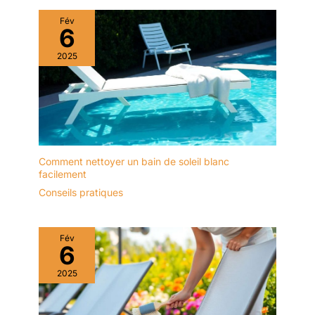
Fév
6
2025
Comment nettoyer un bain de soleil blanc
facilement
Conseils pratiques
Fév
6
2025