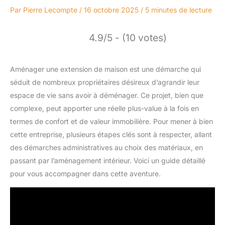
Par
Pierre Lecompte
/
16 octobre 2025
/
5 minutes de lecture
4.9/5 - (10 votes)
Aménager une extension de maison est une démarche qui
séduit de nombreux propriétaires désireux d’agrandir leur
espace de vie sans avoir à déménager. Ce projet, bien que
complexe, peut apporter une réelle plus-value à la fois en
termes de confort et de valeur immobilière. Pour mener à bien
cette entreprise, plusieurs étapes clés sont à respecter, allant
des démarches administratives au choix des matériaux, en
passant par l’aménagement intérieur. Voici un guide détaillé
pour vous accompagner dans cette aventure.