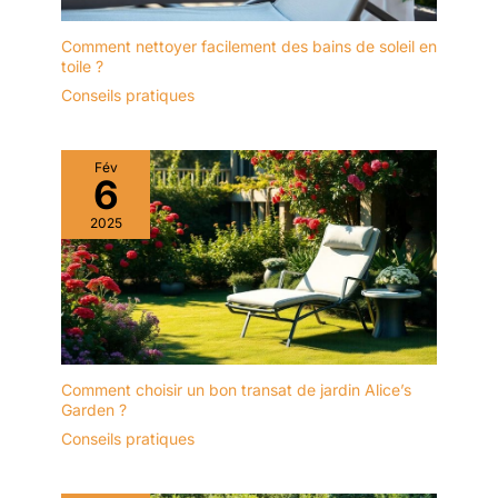
Comment nettoyer facilement des bains de soleil en
toile ?
Conseils pratiques
Fév
6
2025
Comment choisir un bon transat de jardin Alice’s
Garden ?
Conseils pratiques